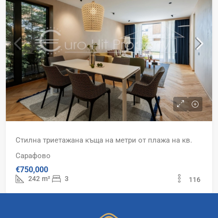
Стилна триетажана къща на метри от плажа на кв.
Сарафово
€750,000
242
m²
3
116