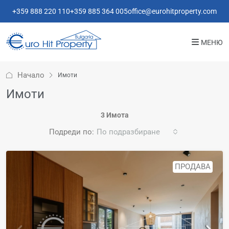
+359 888 220 110
+359 885 364 005
office@eurohitproperty.com
МЕНЮ
Начало
Имоти
Имоти
3 Имота
Подреди по:
По подразбиране
ПРОДАВА