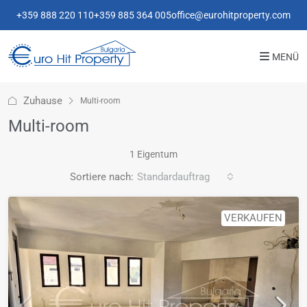
+359 888 220 110
+359 885 364 005
office@eurohitproperty.com
MENÜ
Zuhause
Multi-room
Multi-room
1 Eigentum
Sortiere nach:
Standardauftrag
VERKAUFEN