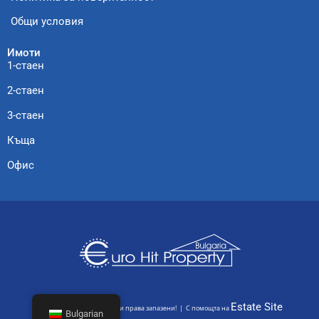
Общи условия
Имоти
1-стаен
2-стаен
3-стаен
Къща
Офис
Estate Site
© Euro Hit Property – Всички права запазени! | С помощта на
Bulgarian