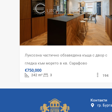
Луксозна частично обзаведена къща с двор с
гледка към морето в кв. Сарафово
€750,000
242
m²
3
194
Контакти
гр. Бурга