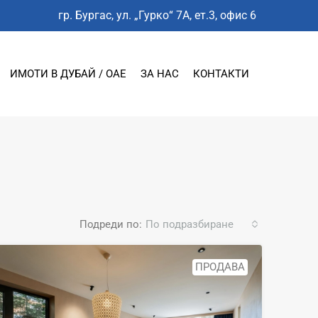
гр. Бургас, ул. „Гурко“ 7А, ет.3, офис 6
ИМОТИ В ДУБАЙ / ОАЕ
ЗА НАС
КОНТАКТИ
Подреди по:
По подразбиране
ПРОДАВА