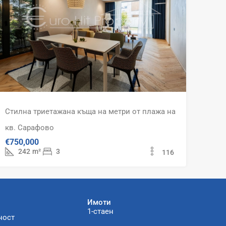
Стилна триетажана къща на метри от плажа на
кв. Сарафово
€750,000
242
m²
3
116
Имоти
1-стаен
ност