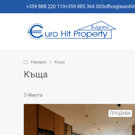
+359 888 220 110
+359 885 364 005
office@eurohi
Начало
Къща
Къща
3 Имотa
ПРОДАВА