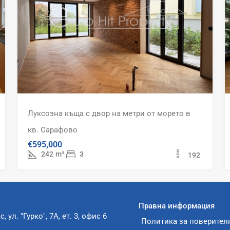
Луксозна къща с двор на метри от морето в
кв. Сарафово
€595,000
242
m²
3
192
Правна информация
с, ул. "Гурко", 7А, ет. 3, офис 6
Политика за поверител