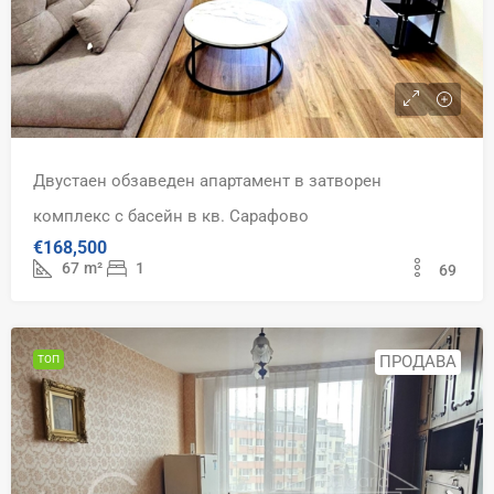
Двустаен обзаведен апартамент в затворен
комплекс с басейн в кв. Сарафово
€168,500
67
m²
1
69
ПРОДАВА
ТОП