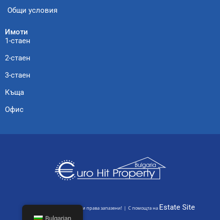
Общи условия
Имоти
1-стаен
2-стаен
3-стаен
Къща
Офис
Estate Site
© Euro Hit Property – Всички права запазени! | С помощта на
Bulgarian