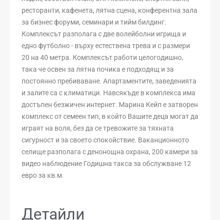
ресторанти, кафенета, лятна сцена, конферентна зала
за бизнес форуми, семинари и тийм билдинг.
Комплексът разполага с две волейболни игрища и
едно футболно - върху естествена трева и с размери
20 на 40 метра. Комплексът работи целогодишно,
така че освен за лятна почика е подходящ и за
постоянно пребиваване. Апартаментите, заведенията
и залите са с климатици. Навсякъде в комплекса има
достъпен безжичен интернет. Марина Кейп е затворен
комплекс от семеен тип, в който Вашите деца могат да
играят на воля, без да се тревожите за тяхната
сигурност и за своето спокойствие. Ваканционното
селище разполага с денонощна охрана, 200 камери за
видео наблюдение Годишна такса за обслужване 12
евро за кв.м.
Детайли