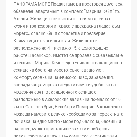
ПАНОРАМА МОРЕ Предлагаме ви просторен двустаен,
обзаведен апартамент в комплекс ”Марина Кейп” гр.
Ахелой. Жилището се състои от голяма дневна с
кухня и трапезария и тераса с прекрасна гледка към
морето,. спалня, баня с тоалетна и предверие.
Климатици във всички стаи. Жилището е
разположено на 4- ти етаж от 5, с целогодишно
работещ асансьор. Имотът се продава с обзавеждане
и техника. Марина Kейп - едно уникално ваканционно
селище на брега на морето, съчетаващо уют,
комфорт, сервиз на най-високо ниво, забавления,
завладяваща морска гледка и всички удобства на
модерния свят. Ваканционното селище е
разположено в Ахелойския залив - на по-малко от 10
км от Слънчев бряг, Несебър и Поморие. В комплекса
може да намерите всичко необходимо за перфектната
почивка на едно място - море под балкона, басейни и
паркове, малко пристанище за яхти и рибарски
лодки, собствен плаж, СПА комплекс, спортни зали,