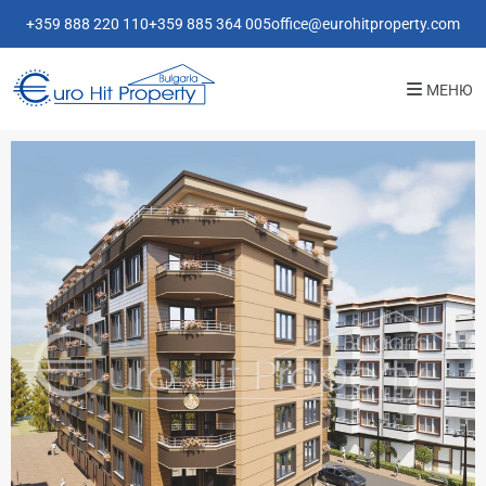
+359 888 220 110
+359 885 364 005
office@eurohitproperty.com
МЕНЮ