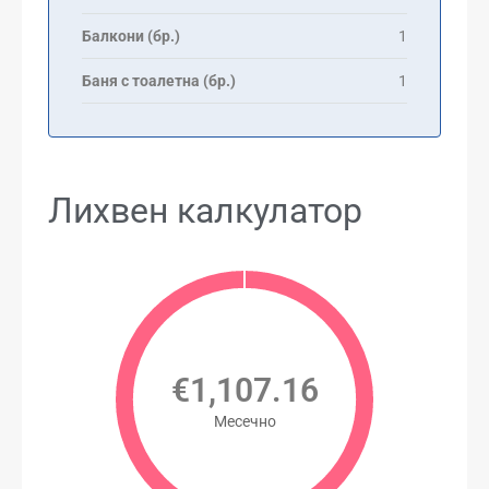
Балкони (бр.)
1
Баня с тоалетна (бр.)
1
Лихвен калкулатор
€1,107.16
Месечно