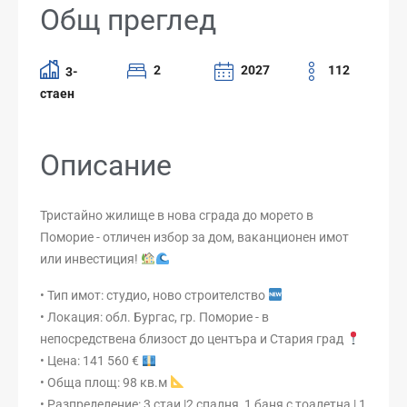
Общ преглед
2
2027
112
3-
стаен
Описание
Тристайно жилище в нова сграда до морето в
Поморие - отличен избор за дом, ваканционен имот
или инвестиция!
• Тип имот: студио, ново строителство
• Локация: обл. Бургас, гр. Поморие - в
непосредствена близост до центъра и Стария град
• Цена: 141 560 €
• Обща площ: 98 кв.м
• Разпределение: 3 стаи |2 спалня, 1 баня с тоалетна | 1