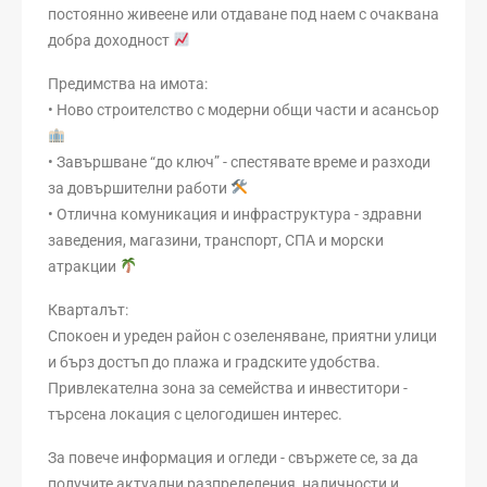
постоянно живеене или отдаване под наем с очаквана
добра доходност
Предимства на имота:
• Ново строителство с модерни общи части и асансьор
• Завършване “до ключ” - спестявате време и разходи
за довършителни работи
• Отлична комуникация и инфраструктура - здравни
заведения, магазини, транспорт, СПА и морски
атракции
Кварталът:
Спокоен и уреден район с озеленяване, приятни улици
и бърз достъп до плажа и градските удобства.
Привлекателна зона за семейства и инвеститори -
търсена локация с целогодишен интерес.
За повече информация и огледи - свържете се, за да
получите актуални разпределения, наличности и