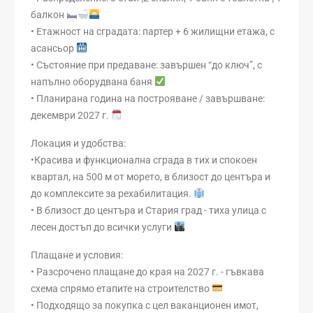
балкон
• Етажност на сградата: партер + 6 жилищни етажа, с
асансьор
• Състояние при предаване: завършен “до ключ”, с
напълно оборудвана баня
• Планирана година на построяване / завършване:
декември 2027 г.
Локация и удобства:
•Красива и функционална сграда в тих и спокоен
квартал, на 500 м от морето, в близост до центъра и
до комплексите за рехабилитация.
• В близост до центъра и Стария град - тиха улица с
лесен достъп до всички услуги
Плащане и условия:
• Разсрочено плащане до края на 2027 г. - гъвкава
схема спрямо етапите на строителство
• Подходящо за покупка с цел ваканционен имот,