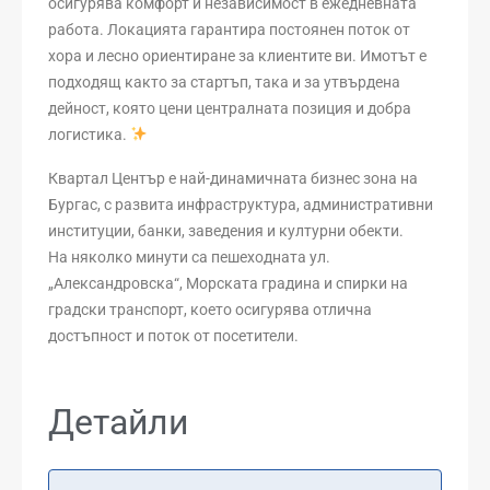
осигурява комфорт и независимост в ежедневната
работа. Локацията гарантира постоянен поток от
хора и лесно ориентиране за клиентите ви. Имотът е
подходящ както за стартъп, така и за утвърдена
дейност, която цени централната позиция и добра
логистика.
Квартал Център е най-динамичната бизнес зона на
Бургас, с развита инфраструктура, административни
институции, банки, заведения и културни обекти.
На няколко минути са пешеходната ул.
„Александровска“, Морската градина и спирки на
градски транспорт, което осигурява отлична
достъпност и поток от посетители.
Детайли