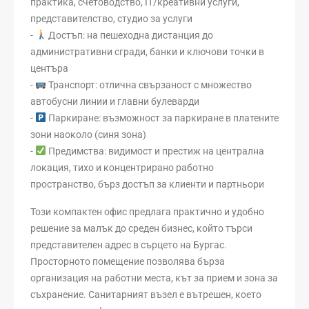
практика, счетоводство, IT/креативни услуги,
представителство, студио за услуги
-
Достъп: на пешеходна дистанция до
административни сгради, банки и ключови точки в
центъра
-
Транспорт: отлична свързаност с множество
автобусни линии и главни булеварди
-
Паркиране: възможност за паркиране в платените
зони наоколо (синя зона)
-
Предимства: видимост и престиж на централна
локация, тихо и концентрирано работно
пространство, бърз достъп за клиенти и партньори
Този компактен офис предлага практично и удобно
решение за малък до среден бизнес, който търси
представителен адрес в сърцето на Бургас.
Просторното помещение позволява бърза
организация на работни места, кът за прием и зона за
съхранение. Санитарният възел е вътрешен, което