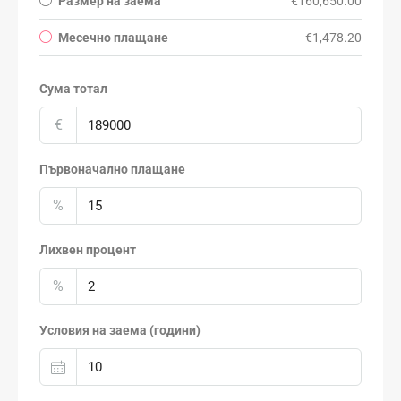
Размер на заема
€160,650.00
Месечно плащане
€1,478.20
Сума тотал
€
Първоначално плащане
%
Лихвен процент
%
Условия на заема (години)