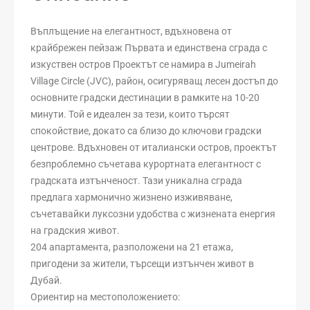
Въплъщение на елегантност, вдъхновена от
крайбрежен пейзаж Първата и единствена сграда с
изкуствен остров Проектът се намира в Jumeirah
Village Circle (JVC), район, осигуряващ лесен достъп до
основните градски дестинации в рамките на 10-20
минути. Той е идеален за тези, които търсят
спокойствие, докато са близо до ключови градски
центрове. Вдъхновен от италиански остров, проектът
безпроблемно съчетава курортната елегантност с
градската изтънченост. Тази уникална сграда
предлага хармонично жизнено изживяване,
съчетавайки луксозни удобства с жизнената енергия
на градския живот.
204 апартамента, разположени на 21 етажа,
пригодени за жители, търсещи изтънчен живот в
Дубай.
Ориентир на местоположението: