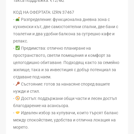
Такса поддръжка: €12/м2
КОД НА ОФЕРТАТА: IZRN 37467
-
Разпределение: функционална дневна зона с
кухненски кът, две самостоятелни спални, две бани с
тоалетни и два удобни балкона за сутрешно кафе и
релакс.
-
Предимства: отлично планиране на
пространството, светли помещения и комфорт за
целогодишно обитаване. Подходящ както за семейно
жилище, така и за инвестиция с добър потенциал за
отдаване под наем.
-
Състояние: готов за нанасяне според вашите
нужди и стил.
-
Достъп: поддържани общи части и лесен достъп
благодарение на асансьора.
-
Идеален избор за купувачи, които търсят баланс
между спокойствие, удобства и отлична локация на
морето.