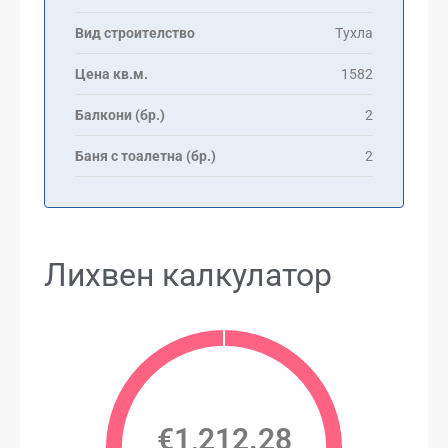
Вид строителство
Тухла
Цена кв.м.
1582
Балкони (бр.)
2
Баня с тоалетна (бр.)
2
Лихвен калкулатор
€1,212.28