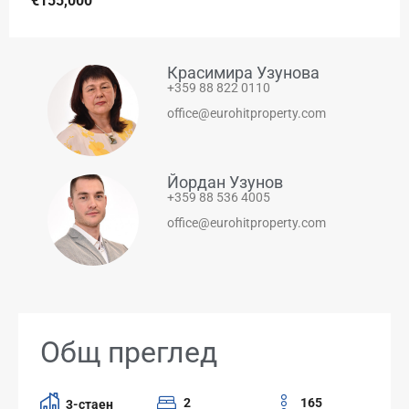
€155,000
Красимира Узунова
+359 88 822 0110
office@eurohitproperty.com
Йордан Узунов
+359 88 536 4005
office@eurohitproperty.com
Общ преглед
2
165
3-стаен