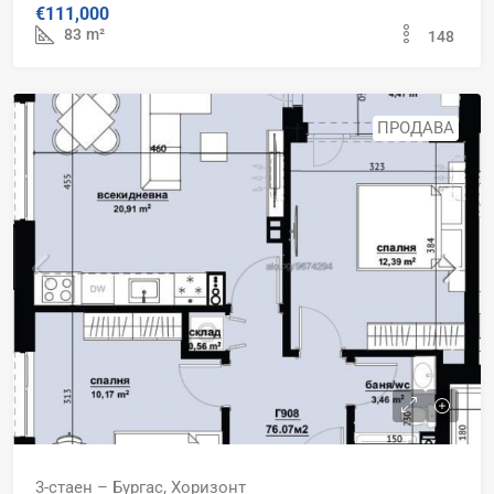
€111,000
83
m²
148
ПРОДАВА
3-стаен – Бургас, Хоризонт